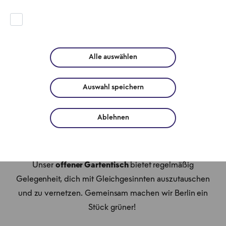
Komm in unsere
Stadtgärten
In unseren Stadtgärten in der
Neuen Grünstraße
und
Alle auswählen
am
Heizkraftwerk Mitte
wird jedes Jahr aufs Neue
die Garten-Saison zelebriert. Unsere "Pflanz was!"-
Auswahl speichern
Stadtgärten sind offen für alle. Hier kannst du deinem
2
grünen Daumen auf insgesamt 2.000 m
freien Lauf
Ablehnen
lassen. Entdecke die grünen Treffpunkte im Herzen
von Berlin und werde Teil der Gemeinschaft.
Unser
offener Gartentisch
bietet regelmäßig
Gelegenheit, dich mit Gleichgesinnten auszutauschen
und zu vernetzen. Gemeinsam machen wir Berlin ein
Stück grüner!