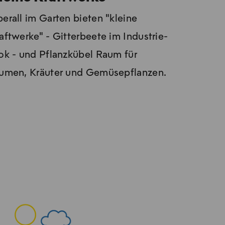
erall im Garten bieten "kleine
aftwerke" - Gitterbeete im In­dus­trie­
ok - und Pflanzkübel Raum für
umen, Kräu­ter und Ge­mü­se­pflan­zen.