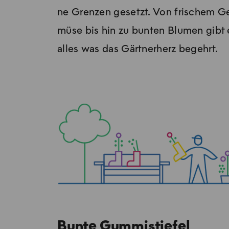
ne Gren­zen ge­setzt. Von fri­schem G
mü­se bis hin zu bun­ten Blu­men gibt 
al­les was das Gärt­ner­herz be­gehrt.
Bunte Gummistiefel