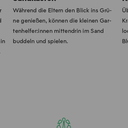
r
Wäh­rend die El­tern den Blick ins Grü­
Üb
d
ne ge­nie­ßen, kön­nen die klei­nen Gar­
Kr
ten­hel­fer:innen mit­ten­drin im Sand
lo
 in
buddeln und spie­len.
Bl
.