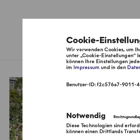
Cookie-Einstellu
Wir verwenden Cookies, um Ihn
Pflanz was!
unter „Cookie-Einstellungen“ l
können Ihre Einstellungen jed
im
Impressum
und in den
Date
Neue Grünstraß
Benutzer-ID: f2c576a7-9011-
Notwendig
Diese Technologien sind erford
können einen Drittlands Transf