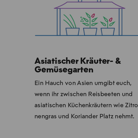
Asiatischer Kräuter- &
Gemüsegarten
Ein Hauch von Asi­en um­gibt euch,
wenn ihr zwi­schen Reis­bee­ten und
asia­ti­schen Kü­chen­kräu­tern wie Zi­tr
nen­gras und Ko­ri­an­der Platz nehmt.