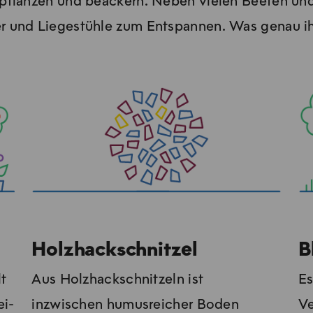
be­pflan­zen und be­ackern. Neben vielen Beeten u
und Liegestühle zum Entspannen. Was ge­nau ihr im
Holzhackschnitzel
B
lt
Aus Holzhackschnitzeln ist
Es
ei­
inzwischen humusreicher Boden
Ve