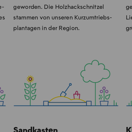
e­
geworden. Die Holzhackschnitzel
ge
es
stam­men von un­se­ren Kur­zum­triebs­
Li
plan­ta­gen in der Re­gi­on.
gr
Sandkasten
K