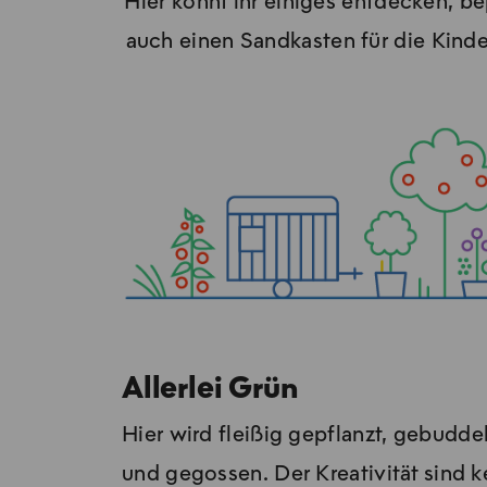
Hier könnt ihr einiges ent­de­cken, 
auch einen Sandkasten für die Kinder 
Allerlei Grün
Hier wird flei­ßig ge­pflanzt, ge­bud­de
und ge­gos­sen. Der Krea­ti­vi­tät sind k