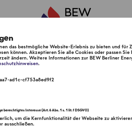
ngen
en das bestmögliche Website-Erlebnis zu bieten und für 
Unsere Stadtgärten
esen können. Akzeptieren Sie alle Cookies oder passen Sie I
erzeit ändern. Weitere Informationen zur BEW Berliner En
nschutzhinweisen
.
e
He
4aa7-ad1c-cf753a8ed9f2
erlich, um die Kernfunktionalität der Webseite zu aktiviere
er ausschließen.