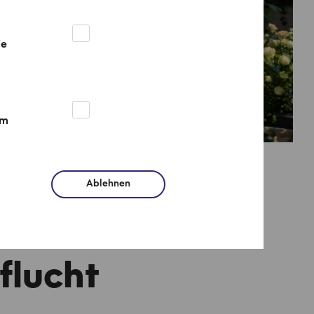
ie
um
Ablehnen
ße
flucht