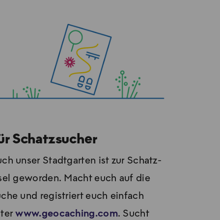
ür Schatzsucher
ch un­ser Stadt­gar­ten ist zur Schatz­
­sel ge­wor­den. Macht euch auf die
­che und re­gis­triert euch ein­fach
ter
www.geocaching.com
. Sucht