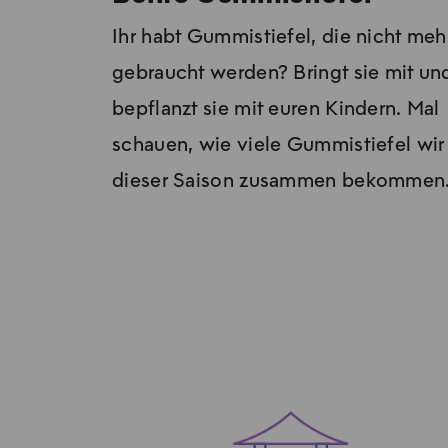
Ihr habt Gummistiefel, die nicht meh
gebraucht werden? Bringt sie mit un
bepflanzt sie mit euren Kindern. Mal
schau­en, wie vie­le Gum­mi­stie­fel wir
die­ser Sai­son zu­sam­men be­kom­men