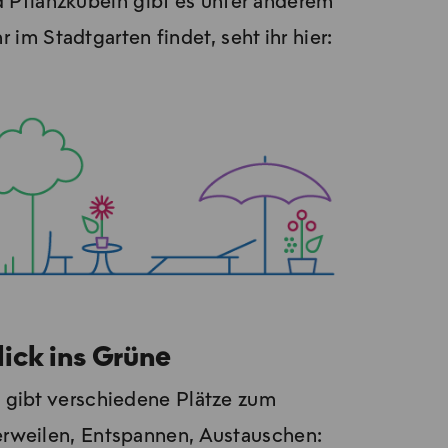
nd Pflanzkübeln gibt es unter anderem
 Stadt­gar­ten fin­det, seht ihr hier:
lick ins Grüne
 gibt verschiedene Plätze zum
rweilen, Entspannen, Aus­tau­schen: