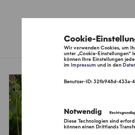
Cookie-Einstellu
Wir verwenden Cookies, um Ihn
Pflanz was!
unter „Cookie-Einstellungen“ l
können Ihre Einstellungen jed
im
Impressum
und in den
Date
Neue Grünstraß
Benutzer-ID: 32fb948d-433a
Notwendig
Diese Technologien sind erford
können einen Drittlands Transf