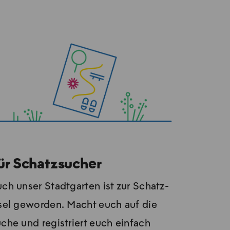
ür Schatzsucher
ch un­ser Stadt­gar­ten ist zur Schatz­
­sel ge­wor­den. Macht euch auf die
­che und re­gis­triert euch ein­fach