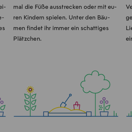
ei­
mal die Füße aus­stre­cken oder mit eu­
Ve
e­
ren Kin­dern spie­len. Un­ter den Bäu­
ge
es
men fin­det ihr im­mer ein schat­ti­ges
Li
Plätz­chen.
ei