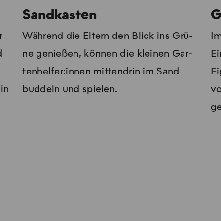
Sandkasten
G
r
Wäh­rend die El­tern den Blick ins Grü­
Im
d
ne ge­nie­ßen, kön­nen die klei­nen Gar­
Ei
ten­hel­fer:innen mit­ten­drin im Sand
Ei
 in
buddeln und spie­len.
vo
.
ge