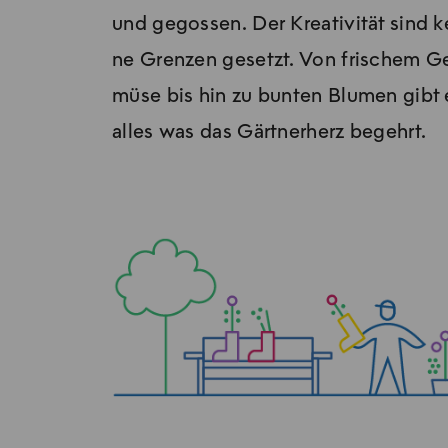
und ge­gos­sen. Der Krea­ti­vi­tät sind k
ne Gren­zen ge­setzt. Von fri­schem G
mü­se bis hin zu bun­ten Blu­men gibt 
al­les was das Gärt­ner­herz be­gehrt.