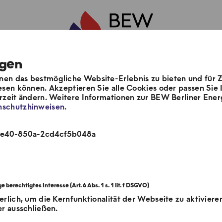
ngen
en das bestmögliche Website-Erlebnis zu bieten und für 
Unsere Stadtgärten
esen können. Akzeptieren Sie alle Cookies oder passen Sie I
erzeit ändern. Weitere Informationen zur BEW Berliner En
nschutzhinweisen
.
e
Hei
-4e40-850a-2cd4cf5b048a
erlich, um die Kernfunktionalität der Webseite zu aktiviere
er ausschließen.