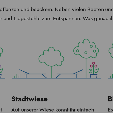
be­pflan­zen und be­ackern. Neben vielen Beeten u
und Liegestühle zum Entspannen. Was ge­nau ihr im
Stadtwiese
B
lt
Auf un­se­rer Wie­se könnt ihr ein­fach
Es