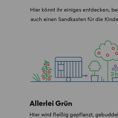
Hier könnt ihr einiges ent­de­cken, 
auch einen Sandkasten für die Kinder 
Allerlei Grün
Hier wird flei­ßig ge­pflanzt, ge­bud­de