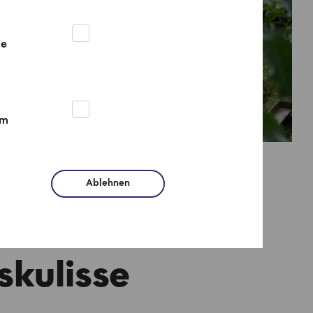
ie
um
Ablehnen
itte
skulisse