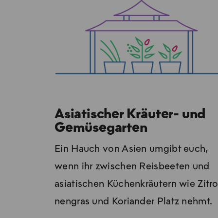
Asiatischer Kräuter- und
Gemüsegarten
Ein Hauch von Asi­en um­gibt euch,
wenn ihr zwi­schen Reis­bee­ten und
asia­ti­schen Kü­chen­kräu­tern wie Zi­tr
nen­gras und Ko­ri­an­der Platz nehmt.