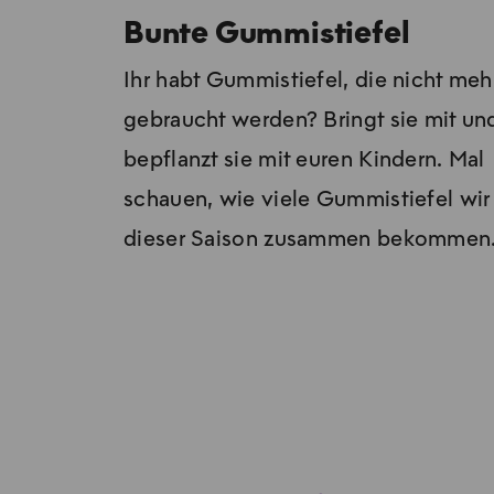
Bunte Gummistiefel
Ihr habt Gummistiefel, die nicht meh
gebraucht werden? Bringt sie mit un
bepflanzt sie mit euren Kindern. Mal
schau­en, wie vie­le Gum­mi­stie­fel wir
die­ser Sai­son zu­sam­men be­kom­men